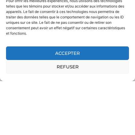
Pour offrir les meilleures expériences, nous utilisons des technologies
telles que les témoins pour stocker et/ou accéder aux informations des
appareils. Le fait de consentir à ces technologies nous permettra de
traiter des données telles que le comportement de navigation ou les ID
uniques sur ce site. Le fait de ne pas consentir ou de retirer son
consentement peut avoir un effet négatif sur certaines caractéristiques
et fonctions.
ACCEPTER
REFUSER
Mandat de volontariat
08/08/2025
Marketing, communication & graphisme Lieu(x) : Thiès, Sénégal
Date limite
VOIR LA NOUVELLE »